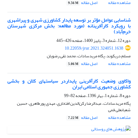
مشاهده مقاله
اصل مقاله
9.56 M
شناسایی عوامل مؤثر بر توسعه پایدار کشاورزی شهری و پیراشهری
با رویکرد کارآفرینانه (مورد مطالعه: بخش مرکزی شهرستان
خرم‌آباد)
دوره 12، شماره 3، پاییز 1400، صفحه
426-445
10.22059/jrur.2021.324051.1638
مسلم دریکوند، پگاه مریدسادات، محمد تقی رضویان
مشاهده مقاله
اصل مقاله
5.06 M
واکاوی وضعیت کارآفرینی پایداردر سیاستهای کلان و بخشی
کشاورزی جمهوری اسلامی ایران
دوره 8، شماره 1، بهار 1396، صفحه
82-99
پگاه مریدسادات، عبدالرضا رکن‌الدین افتخاری، مهدی پورطاهری، حسین
شعبانعلی فمی
مشاهده مقاله
اصل مقاله
7.22 M