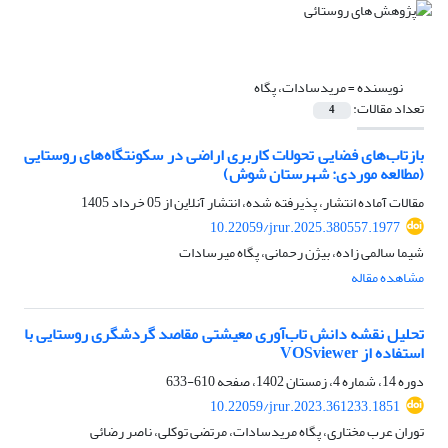
نویسنده =
مریدسادات، پگاه
تعداد مقالات:
4
بازتاب‌های فضایی تحولات کاربری اراضی در سکونتگاه‌های روستایی
(مطالعه موردی: شهرستان شوش)
مقالات آماده انتشار، پذیرفته شده، انتشار آنلاین از
05 خرداد 1405
10.22059/jrur.2025.380557.1977
شیما سالمی زاده، بیژن رحمانی، پگاه میرسادات
مشاهده مقاله
تحلیل نقشه دانش تاب‌آوری معیشتی مقاصد گردشگری روستایی با
استفاده از VOSviewer
دوره 14، شماره 4، زمستان 1402، صفحه
610-633
10.22059/jrur.2023.361233.1851
توران عرب مختاری، پگاه مریدسادات، مرتضی توکلی، ناصر رضائی