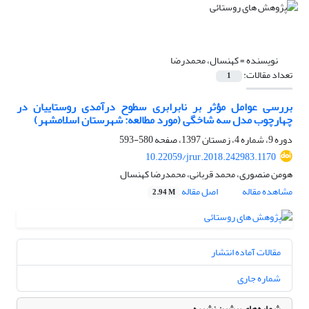
نویسنده =
کهنسال، محمدرضا
تعداد مقالات:
1
بررسی عوامل مؤثر بر نابرابری سطوح درآمدی روستاییان در
چهارچوب مدل سه شاخگی (مورد مطالعه: شهرستان اسلامشهر)
دوره 9، شماره 4، زمستان 1397، صفحه
580-593
10.22059/jrur.2018.242983.1170
هومن منصوری، محمد قربانی، محمدرضا کهنسال
مشاهده مقاله
اصل مقاله
2.94 M
مقالات آماده انتشار
شماره جاری
شماره‌های پیشین نشریه