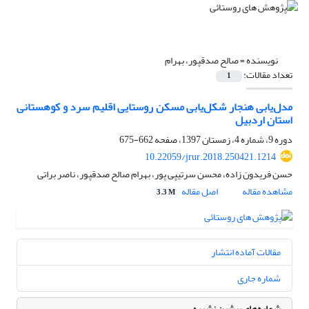
نویسنده =
صالح صدقپور، بهرام
تعداد مقالات:
1
مدل‌یابی هنجار شکل‌یابی مسکن روستایی اقلیم سرد و کوهستانی
استان اردبیل
دوره 9، شماره 4، زمستان 1397، صفحه
662-675
10.22059/jrur.2018.250421.1214
حسن فریدون زاده، محسن سرتیپی پور، بهرام صالح صدقپور، ناصر براتی
مشاهده مقاله
اصل مقاله
3.3 M
مقالات آماده انتشار
شماره جاری
شماره‌های پیشین نشریه