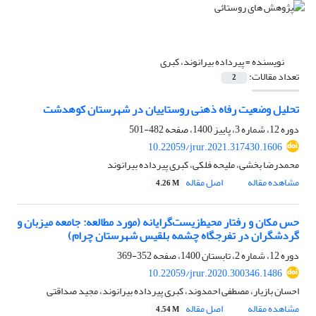
نویسنده =
پیرداده بیرانوند، کبری
تعداد مقالات:
2
تحلیل وضعیت رفاه ذهنی روستاییان در شهرستان کوهدشت
دوره 12، شماره 3، پاییز 1400، صفحه
482-501
10.22059/jrur.2021.317430.1606
محمدرضا بخشی، ملیحه فلکی، کبری پیرداده بیرانوند
مشاهده مقاله
اصل مقاله
4.26 M
حس مکان و رفتار محیط‌زیست‌گرایانه (مورد مطالعه: جامعه میزبان و
گردشگران در تفرجگاه چشمه بلقیس شهرستان چرام)
دوره 12، شماره 2، تابستان 1400، صفحه
352-369
10.22059/jrur.2020.300346.1486
احسان بازیار، مصطفی احمدوند، کبری پیرداده بیرانوند، مجید صداقتی
مشاهده مقاله
اصل مقاله
4.54 M