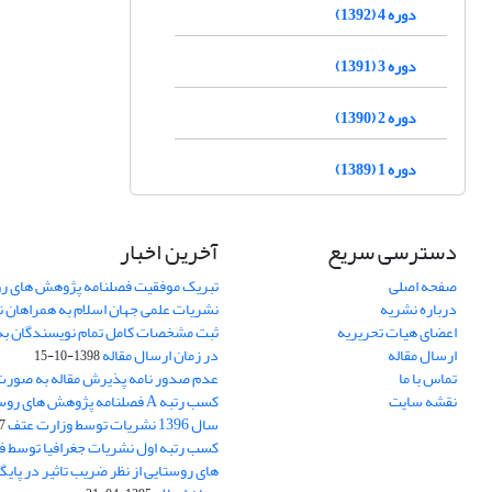
دوره 4 (1392)
دوره 3 (1391)
دوره 2 (1390)
دوره 1 (1389)
دسترسی سریع
آخرین اخبار
صفحه اصلی
تبریک موفقیت فصلنامه پژوهش های رو
درباره نشریه
نشریات علمی جهان اسلام به همراهان 
اعضای هیات تحریریه
ثبت مشخصات کامل تمام نویسندگان به
ارسال مقاله
در زمان ارسال مقاله
1398-10-15
تماس با ما
عدم صدور نامه پذیرش مقاله به صور
نقشه سایت
کسب رتبه A فصلنامه پژوهش های ر
سال 1396 نشریات توسط وزارت عتف
03
کسب رتبه اول نشریات جغرافیا توسط 
های روستایی از نظر ضریب تاثیر در پایگ