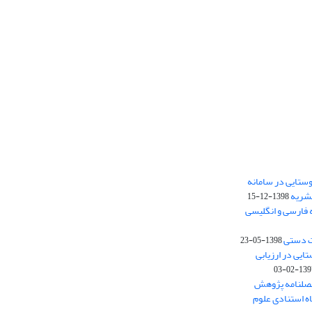
ستایی در سامانه
نشریه
1398-12-15
 فارسی و انگلیسی
ت دستی
1398-05-23
وستایی در ارزیابی
1397-02-
فصلنامه پژوهش
اه استنادی علوم