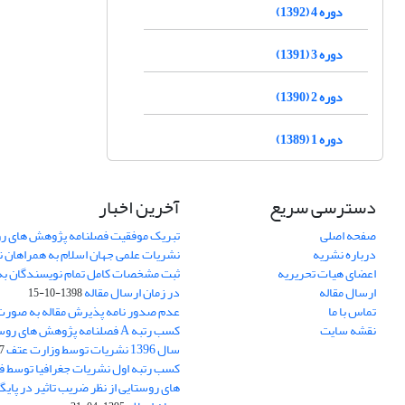
دوره 4 (1392)
دوره 3 (1391)
دوره 2 (1390)
دوره 1 (1389)
دسترسی سریع
آخرین اخبار
صفحه اصلی
تبریک موفقیت فصلنامه پژوهش های رو
درباره نشریه
نشریات علمی جهان اسلام به همراهان 
اعضای هیات تحریریه
ثبت مشخصات کامل تمام نویسندگان به
ارسال مقاله
در زمان ارسال مقاله
1398-10-15
تماس با ما
عدم صدور نامه پذیرش مقاله به صور
نقشه سایت
کسب رتبه A فصلنامه پژوهش های ر
سال 1396 نشریات توسط وزارت عتف
03
کسب رتبه اول نشریات جغرافیا توسط 
های روستایی از نظر ضریب تاثیر در پایگ