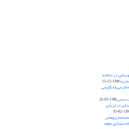
ستایی در سامانه
نشریه
1398-12-15
 فارسی و انگلیسی
ت دستی
1398-05-23
وستایی در ارزیابی
1397-02-
فصلنامه پژوهش
اه استنادی علوم