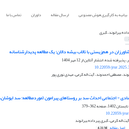
بیانیه به کارگیری هوش مصنوعی
ارسال مقاله
داوران
تماس با ما
داده بیرانوند، کبری
ورزان در هم‌زیستی با تالاب بیشه دالان: یک مطالعه پدیدارشناسانه
ر، پذیرفته شده، انتشار آنلاین از
12 مهر 1404
10.22059/jrur.2025
نوند، مصطفی احمدوند، آیت اله کرمی، مهدی نوری پور
تصادی - اجتماعی احداث سد بر روستاهای پیرامون (موردمطالعه: سد ایوشان،
362-379
10.22059/jru
ت اله کرمی، کبری پیرداده بیرانوند
اصل مقاله
4.31 M