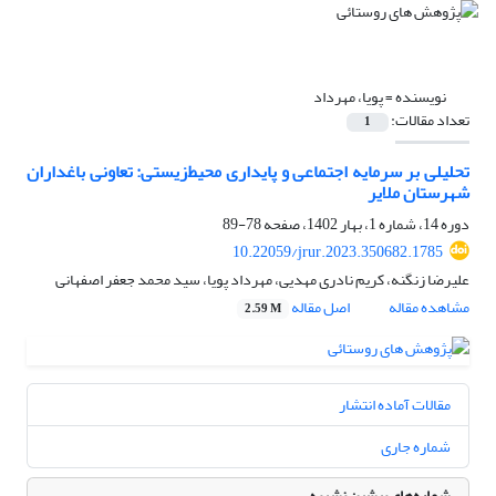
نویسنده =
پویا، مهرداد
تعداد مقالات:
1
تحلیلی بر سرمایه اجتماعی و پایداری ‌محیط‌زیستی‌: تعاونی باغداران
شهرستان ملایر
دوره 14، شماره 1، بهار 1402، صفحه
78-89
10.22059/jrur.2023.350682.1785
علیرضا زنگنه، کریم نادری مهدیی، مهرداد پویا، سید محمد جعفر اصفهانی
مشاهده مقاله
اصل مقاله
2.59 M
مقالات آماده انتشار
شماره جاری
شماره‌های پیشین نشریه