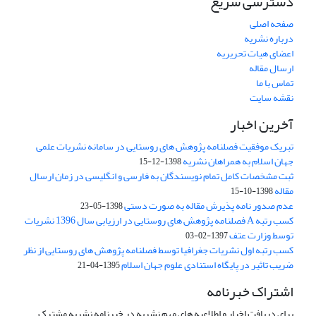
دسترسی سریع
صفحه اصلی
درباره نشریه
اعضای هیات تحریریه
ارسال مقاله
تماس با ما
نقشه سایت
آخرین اخبار
تبریک موفقیت فصلنامه پژوهش های روستایی در سامانه نشریات علمی
جهان اسلام به همراهان نشریه
1398-12-15
ثبت مشخصات کامل تمام نویسندگان به فارسی و انگلیسی در زمان ارسال
مقاله
1398-10-15
عدم صدور نامه پذیرش مقاله به صورت دستی
1398-05-23
کسب رتبه A فصلنامه پژوهش های روستایی در ارزیابی سال 1396 نشریات
توسط وزارت عتف
1397-02-03
کسب رتبه اول نشریات جغرافیا توسط فصلنامه پژوهش های روستایی از نظر
ضریب تاثیر در پایگاه استنادی علوم جهان اسلام
1395-04-21
اشتراک خبرنامه
برای دریافت اخبار و اطلاعیه های مهم نشریه در خبرنامه نشریه مشترک