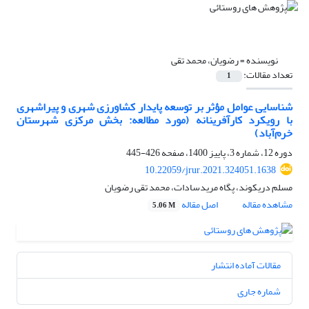
نویسنده =
رضویان، محمد تقی
تعداد مقالات:
1
شناسایی عوامل مؤثر بر توسعه پایدار کشاورزی شهری و پیراشهری
با رویکرد کارآفرینانه (مورد مطالعه: بخش مرکزی شهرستان
خرم‌آباد)
دوره 12، شماره 3، پاییز 1400، صفحه
426-445
10.22059/jrur.2021.324051.1638
مسلم دریکوند، پگاه مریدسادات، محمد تقی رضویان
مشاهده مقاله
اصل مقاله
5.06 M
مقالات آماده انتشار
شماره جاری