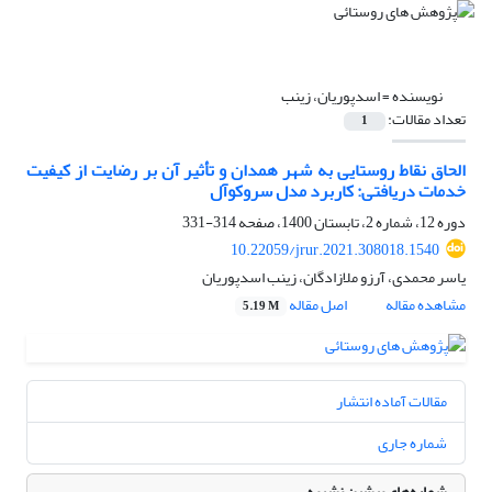
نویسنده =
اسدپوریان، زینب
تعداد مقالات:
1
الحاق نقاط روستایی به شهر همدان و تأثیر آن بر رضایت از کیفیت
خدمات دریافتی: کاربرد مدل سروکوآل
دوره 12، شماره 2، تابستان 1400، صفحه
314-331
10.22059/jrur.2021.308018.1540
یاسر محمدی، آرزو ملازادگان، زینب اسدپوریان
مشاهده مقاله
اصل مقاله
5.19 M
مقالات آماده انتشار
شماره جاری
شماره‌های پیشین نشریه