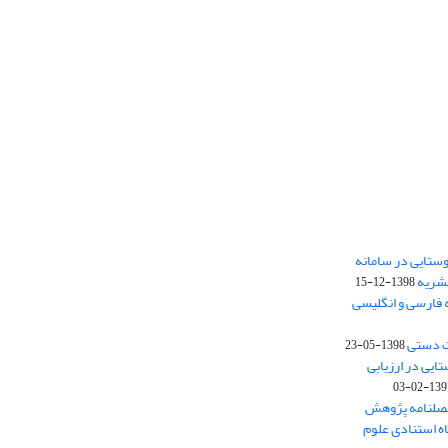
ستایی در سامانه
نشریه
1398-12-15
 فارسی و انگلیسی
ت دستی
1398-05-23
وستایی در ارزیابی
1397-02-
فصلنامه پژوهش
اه استنادی علوم