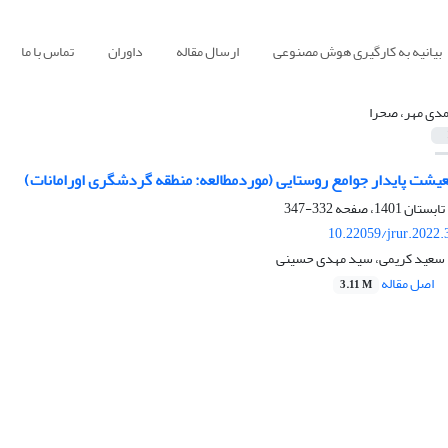
بیانیه به کارگیری هوش مصنوعی
ارسال مقاله
داوران
تماس با ما
دی مهر، صحرا
عیشت پایدار جوامع روستایی (موردمطالعه: منطقه گردشگری اورامانات)
332-347
10.22059/jrur.2022
 سعید کریمی، سید مهدی حسینی
اصل مقاله
3.11 M