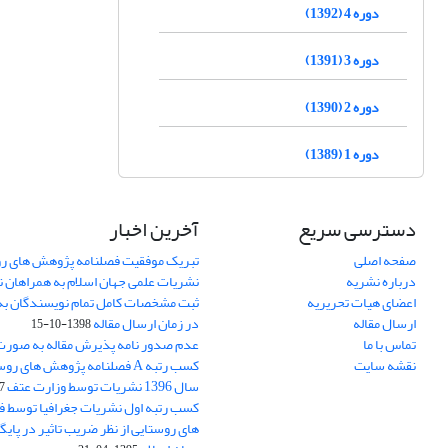
دوره 4 (1392)
دوره 3 (1391)
دوره 2 (1390)
دوره 1 (1389)
دسترسی سریع
آخرین اخبار
صفحه اصلی
تبریک موفقیت فصلنامه پژوهش های رو
درباره نشریه
نشریات علمی جهان اسلام به همراهان 
اعضای هیات تحریریه
ثبت مشخصات کامل تمام نویسندگان به
ارسال مقاله
در زمان ارسال مقاله
1398-10-15
تماس با ما
عدم صدور نامه پذیرش مقاله به صور
نقشه سایت
کسب رتبه A فصلنامه پژوهش های ر
سال 1396 نشریات توسط وزارت عتف
03
کسب رتبه اول نشریات جغرافیا توسط 
های روستایی از نظر ضریب تاثیر در پایگ