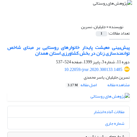
نویسنده =
جلیلیان، نسرین
تعداد مقالات:
1
پیش‌بینی معیشت پاید‌ار خانوارهای روستایی بر مبنای شاخص
توانمند‌سازی زنان د‌ر بخش کشاورزی استان همد‌ان
دوره 11، شماره 3، پاییز 1399، صفحه
524-537
10.22059/jrur.2020.300133.1485
نسرین جلیلیان، یاسر محمدی
مشاهده مقاله
اصل مقاله
3.17 M
مقالات آماده انتشار
شماره جاری
شماره‌های پیشین نشریه