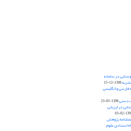
ستایی در سامانه
نشریه
1398-12-15
 فارسی و انگلیسی
ت دستی
1398-05-23
وستایی در ارزیابی
1397-02-
فصلنامه پژوهش
اه استنادی علوم