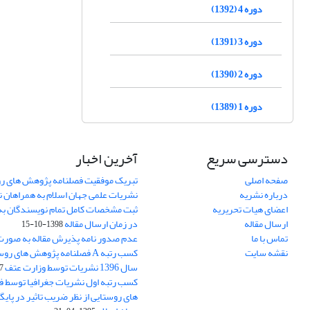
دوره 4 (1392)
دوره 3 (1391)
دوره 2 (1390)
دوره 1 (1389)
دسترسی سریع
آخرین اخبار
صفحه اصلی
تبریک موفقیت فصلنامه پژوهش های رو
درباره نشریه
نشریات علمی جهان اسلام به همراهان 
اعضای هیات تحریریه
ثبت مشخصات کامل تمام نویسندگان به
ارسال مقاله
در زمان ارسال مقاله
1398-10-15
تماس با ما
عدم صدور نامه پذیرش مقاله به صور
نقشه سایت
کسب رتبه A فصلنامه پژوهش های ر
سال 1396 نشریات توسط وزارت عتف
03
کسب رتبه اول نشریات جغرافیا توسط 
های روستایی از نظر ضریب تاثیر در پایگ