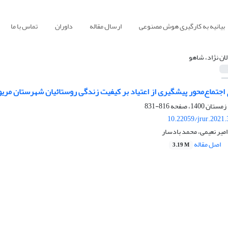
بیانیه به کارگیری هوش مصنوعی
ارسال مقاله
داوران
تماس با ما
لان نژاد، شاهو
 اجتماع‌محور پیشگیری از اعتیاد بر کیفیت زندگی روستائیان شهرستان مریو
816-831
10.22059/jrur.2021
امیر نعیمی، محمد بادسار
اصل مقاله
3.19 M