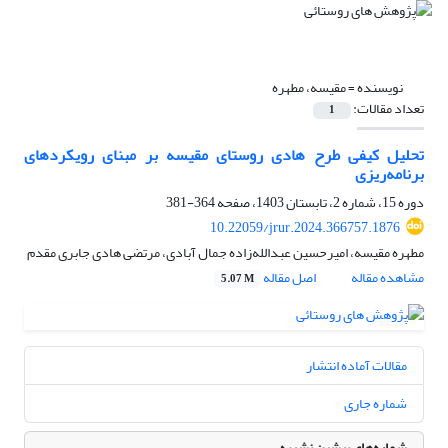
نویسنده =
مقیسه، مطهره
تعداد مقالات:
1
تحلیل کیفی طرح هادی روستای مقیسه بر مبنای رویکردهای
برنامه‌ریزی
دوره 15، شماره 2، تابستان 1403، صفحه
364-381
10.22059/jrur.2024.366757.1876
مطهره مقیسه، امیرحسین عبدالله‌زاده جمال آبادی، مرتضی هادی جابری مقدم
مشاهده مقاله
اصل مقاله
5.07 M
مقالات آماده انتشار
شماره جاری
شماره‌های پیشین نشریه