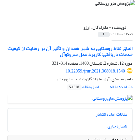
نویسنده =
ملازادگان، آرزو
تعداد مقالات:
1
الحاق نقاط روستایی به شهر همدان و تأثیر آن بر رضایت از کیفیت
خدمات دریافتی: کاربرد مدل سروکوآل
دوره 12، شماره 2، تابستان 1400، صفحه
314-331
10.22059/jrur.2021.308018.1540
یاسر محمدی، آرزو ملازادگان، زینب اسدپوریان
مشاهده مقاله
اصل مقاله
5.19 M
مقالات آماده انتشار
شماره جاری
شماره‌های پیشین نشریه