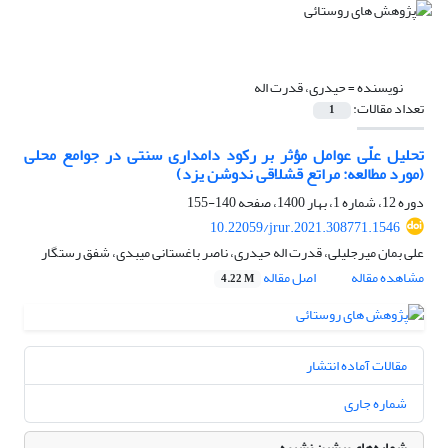
نویسنده =
حیدری، قدرت اله
تعداد مقالات:
1
تحلیل علّی عوامل مؤثر بر رکود دامداری سنتی در جوامع محلی
(مورد مطالعه: مراتع قشلاقی ندوشن یزد)
دوره 12، شماره 1، بهار 1400، صفحه
140-155
10.22059/jrur.2021.308771.1546
علی بمان میرجلیلی، قدرت اله حیدری، ناصر باغستانی میبدی، شفق رستگار
مشاهده مقاله
اصل مقاله
4.22 M
مقالات آماده انتشار
شماره جاری
شماره‌های پیشین نشریه