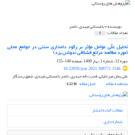
نویسنده =
باغستانی میبدی، ناصر
تعداد مقالات:
1
تحلیل علّی عوامل مؤثر بر رکود دامداری سنتی در جوامع محلی
(مورد مطالعه: مراتع قشلاقی ندوشن یزد)
دوره 12، شماره 1، بهار 1400، صفحه
140-155
10.22059/jrur.2021.308771.1546
علی بمان میرجلیلی، قدرت اله حیدری، ناصر باغستانی میبدی، شفق رستگار
مشاهده مقاله
اصل مقاله
4.22 M
مقالات آماده انتشار
شماره جاری
شماره‌های پیشین نشریه