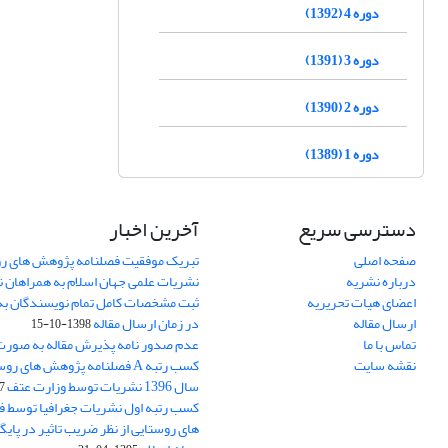
دوره 4 (1392)
دوره 3 (1391)
دوره 2 (1390)
دوره 1 (1389)
دسترسی سریع
آخرین اخبار
صفحه اصلی
تبریک موفقیت فصلنامه پژوهش های رو
درباره نشریه
نشریات علمی جهان اسلام به همراهان 
اعضای هیات تحریریه
ثبت مشخصات کامل تمام نویسندگان به
ارسال مقاله
در زمان ارسال مقاله
1398-10-15
تماس با ما
عدم صدور نامه پذیرش مقاله به صور
نقشه سایت
کسب رتبه A فصلنامه پژوهش های ر
سال 1396 نشریات توسط وزارت عتف
03
کسب رتبه اول نشریات جغرافیا توسط 
های روستایی از نظر ضریب تاثیر در پایگ