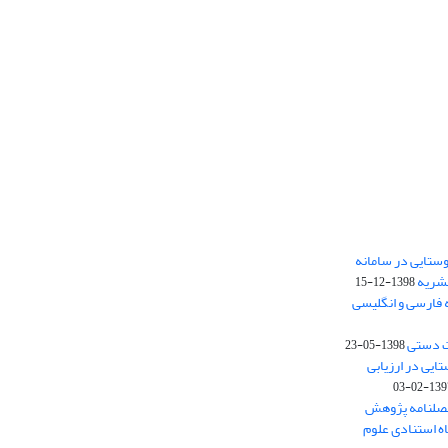
ستایی در سامانه
نشریه
1398-12-15
 فارسی و انگلیسی
ت دستی
1398-05-23
وستایی در ارزیابی
1397-02-
فصلنامه پژوهش
اه استنادی علوم