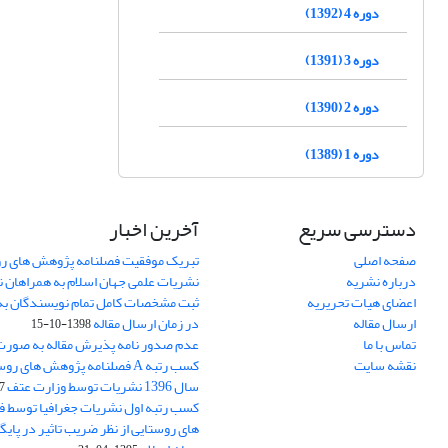
دوره 4 (1392)
دوره 3 (1391)
دوره 2 (1390)
دوره 1 (1389)
دسترسی سریع
آخرین اخبار
صفحه اصلی
تبریک موفقیت فصلنامه پژوهش های رو
درباره نشریه
نشریات علمی جهان اسلام به همراهان 
اعضای هیات تحریریه
ثبت مشخصات کامل تمام نویسندگان به
ارسال مقاله
در زمان ارسال مقاله
1398-10-15
تماس با ما
عدم صدور نامه پذیرش مقاله به صور
نقشه سایت
کسب رتبه A فصلنامه پژوهش های ر
سال 1396 نشریات توسط وزارت عتف
03
کسب رتبه اول نشریات جغرافیا توسط 
های روستایی از نظر ضریب تاثیر در پایگ