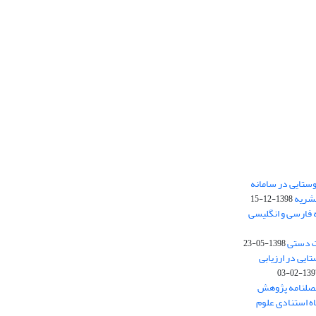
ستایی در سامانه
نشریه
1398-12-15
 فارسی و انگلیسی
ت دستی
1398-05-23
وستایی در ارزیابی
1397-02-
فصلنامه پژوهش
اه استنادی علوم