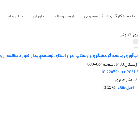
بیانیه به کارگیری هوش مصنوعی
ارسال مقاله
داوران
تماس با ما
ری، گلنوش
تاب‌آوری جامعه گردشگری روستایی در راستای توسعه‌پایدار (موردمطالع
684-699
10.22059/jrur.2021
گلنوش جباری
اصل مقاله
3.22 M