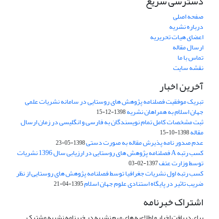
دسترسی سریع
صفحه اصلی
درباره نشریه
اعضای هیات تحریریه
ارسال مقاله
تماس با ما
نقشه سایت
آخرین اخبار
تبریک موفقیت فصلنامه پژوهش های روستایی در سامانه نشریات علمی
جهان اسلام به همراهان نشریه
1398-12-15
ثبت مشخصات کامل تمام نویسندگان به فارسی و انگلیسی در زمان ارسال
مقاله
1398-10-15
عدم صدور نامه پذیرش مقاله به صورت دستی
1398-05-23
کسب رتبه A فصلنامه پژوهش های روستایی در ارزیابی سال 1396 نشریات
توسط وزارت عتف
1397-02-03
کسب رتبه اول نشریات جغرافیا توسط فصلنامه پژوهش های روستایی از نظر
ضریب تاثیر در پایگاه استنادی علوم جهان اسلام
1395-04-21
اشتراک خبرنامه
برای دریافت اخبار و اطلاعیه های مهم نشریه در خبرنامه نشریه مشترک