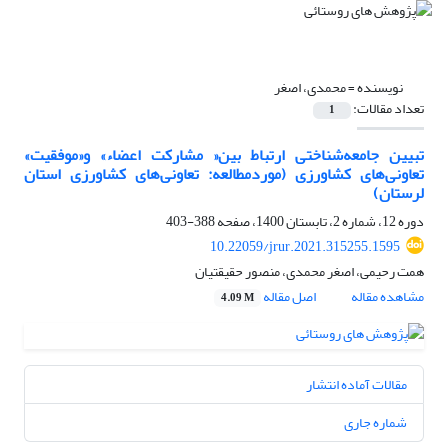
نویسنده =
محمدی، اصغر
تعداد مقالات:
1
تبیین جامعه‌شناختی ارتباط بین« مشارکت اعضاء» و«موفقیت»
تعاونی‌های کشاورزی (موردمطالعه: تعاونی‌های کشاورزی استان
لرستان)
دوره 12، شماره 2، تابستان 1400، صفحه
388-403
10.22059/jrur.2021.315255.1595
همت رحیمی، اصغر محمدی، منصور حقیقتیان
مشاهده مقاله
اصل مقاله
4.09 M
مقالات آماده انتشار
شماره جاری