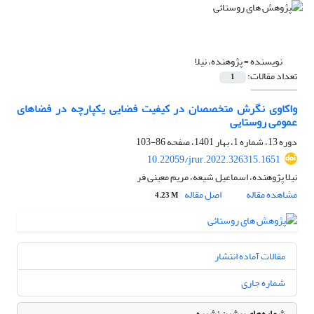
نویسنده =
پژوهنده، نیلا
تعداد مقالات:
1
واکاوی نگرش متخصصان د‌ر کیفیت فضایی یکپارچه د‌ر فضاهای
عمومی روستایی
دوره 13، شماره 1، بهار 1401، صفحه
86-103
10.22059/jrur.2022.326315.1651
نیلا پژوهنده، اسماعیل شیعه، مریم معینی فر
مشاهده مقاله
اصل مقاله
4.23 M
مقالات آماده انتشار
شماره جاری
شماره‌های پیشین نشریه