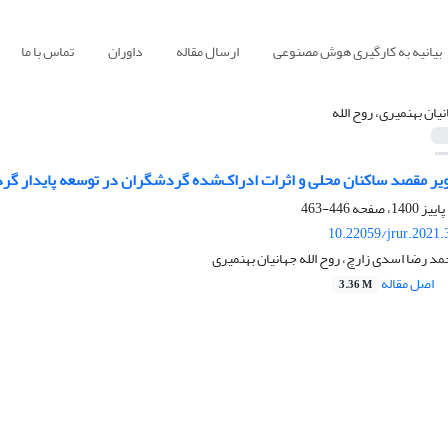
بیانیه به کارگیری هوش مصنوعی
ارسال مقاله
داوران
تماس با ما
نیان بهنمیری، روح الله
ر مقصد ساکنان محلی و اثرات ادراک‌شده گردشگران در توسعه پایدار گ
446-463
10.22059/jrur.2021
مد رضا اسدی زارچ، روح الله جهانیان بهنمیری
اصل مقاله
3.36 M