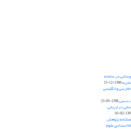
ستایی در سامانه
نشریه
1398-12-15
 فارسی و انگلیسی
ت دستی
1398-05-23
وستایی در ارزیابی
1397-02-
فصلنامه پژوهش
اه استنادی علوم