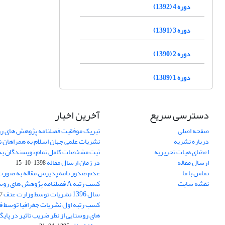
دوره 4 (1392)
دوره 3 (1391)
دوره 2 (1390)
دوره 1 (1389)
دسترسی سریع
آخرین اخبار
صفحه اصلی
تبریک موفقیت فصلنامه پژوهش های رو
درباره نشریه
نشریات علمی جهان اسلام به همراهان 
اعضای هیات تحریریه
ثبت مشخصات کامل تمام نویسندگان به
ارسال مقاله
در زمان ارسال مقاله
1398-10-15
تماس با ما
عدم صدور نامه پذیرش مقاله به صور
نقشه سایت
کسب رتبه A فصلنامه پژوهش های ر
سال 1396 نشریات توسط وزارت عتف
03
کسب رتبه اول نشریات جغرافیا توسط 
های روستایی از نظر ضریب تاثیر در پایگ