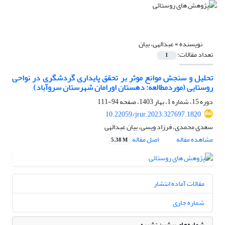
نویسنده =
عبدالهی، بیان
تعداد مقالات:
1
تحلیل و سنجش موانع موثر بر تحقق پایداری گردشگری در نواحی
روستایی (مورد‌مطالعه: دهستان اورامان شهرستان سروآباد)
دوره 15، شماره 1، بهار 1403، صفحه
94-111
10.22059/jrur.2023.327697.1820
سعدی محمدی، فرزاد ویسی، بیان عبدالهی
مشاهده مقاله
اصل مقاله
5.38 M
مقالات آماده انتشار
شماره جاری
شماره‌های پیشین نشریه