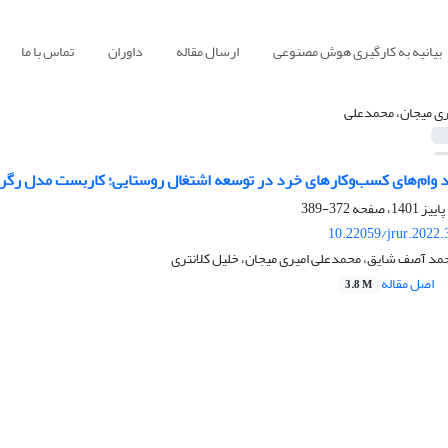
بیانیه به کارگیری هوش مصنوعی
ارسال مقاله
داوران
تماس با ما
ری میجان، محمدعلی
رد وام‌‏های کسب‌‏وکارهای خرد در توسعه اشتغال روستایی؛ کاربست مدل ر
372-389
10.22059/jrur.2022
مد آصف شایق، محمدعلی امیری میجان، خلیل کلانتری
اصل مقاله
3.8 M