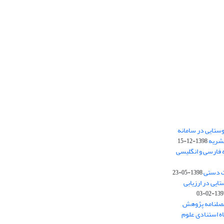
ستایی در سامانه
نشریه
1398-12-15
 فارسی و انگلیسی
ت دستی
1398-05-23
وستایی در ارزیابی
1397-02-
فصلنامه پژوهش
اه استنادی علوم