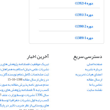
دوره 4 (1392)
دوره 3 (1391)
دوره 2 (1390)
دوره 1 (1389)
دسترسی سریع
آخرین اخبار
صفحه اصلی
تبریک موفقیت فصلنامه پژوهش های رو
درباره نشریه
نشریات علمی جهان اسلام به همراهان 
اعضای هیات تحریریه
ثبت مشخصات کامل تمام نویسندگان به
ارسال مقاله
در زمان ارسال مقاله
1398-10-15
تماس با ما
عدم صدور نامه پذیرش مقاله به صور
نقشه سایت
کسب رتبه A فصلنامه پژوهش های ر
سال 1396 نشریات توسط وزارت عتف
03
کسب رتبه اول نشریات جغرافیا توسط 
های روستایی از نظر ضریب تاثیر در پایگ