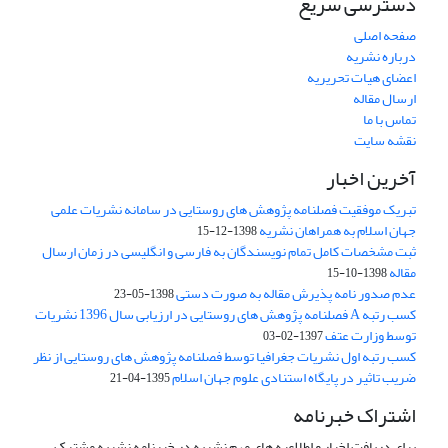
دسترسی سریع
صفحه اصلی
درباره نشریه
اعضای هیات تحریریه
ارسال مقاله
تماس با ما
نقشه سایت
آخرین اخبار
تبریک موفقیت فصلنامه پژوهش های روستایی در سامانه نشریات علمی
جهان اسلام به همراهان نشریه
1398-12-15
ثبت مشخصات کامل تمام نویسندگان به فارسی و انگلیسی در زمان ارسال
مقاله
1398-10-15
عدم صدور نامه پذیرش مقاله به صورت دستی
1398-05-23
کسب رتبه A فصلنامه پژوهش های روستایی در ارزیابی سال 1396 نشریات
توسط وزارت عتف
1397-02-03
کسب رتبه اول نشریات جغرافیا توسط فصلنامه پژوهش های روستایی از نظر
ضریب تاثیر در پایگاه استنادی علوم جهان اسلام
1395-04-21
اشتراک خبرنامه
برای دریافت اخبار و اطلاعیه های مهم نشریه در خبرنامه نشریه مشترک