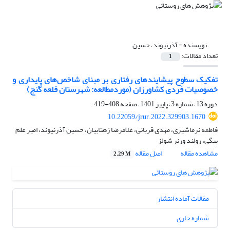
نویسنده =
آذرنیوند، حسین
تعداد مقالات:
1
تفکیک سطوح پیشایندهای رفتاری بر مبنای شاخص‌های پایداری و
خصوصیات فردی کشاورزان (موردمطالعه: شهرستان قلعه گنج)
دوره 13، شماره 3، پاییز 1401، صفحه
408-419
10.22059/jrur.2022.329903.1670
فاطمه نرماشیری، مهدی قربانی، غلامرضا زهتابیان، حسین آذرنیوند، امیر علم
بیگی، رولند ورنر شولز
مشاهده مقاله
اصل مقاله
2.29 M
مقالات آماده انتشار
شماره جاری