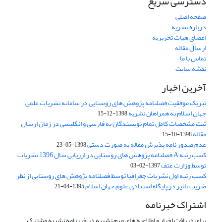
دسترسی سریع
صفحه اصلی
درباره نشریه
اعضای هیات تحریریه
ارسال مقاله
تماس با ما
نقشه سایت
آخرین اخبار
تبریک موفقیت فصلنامه پژوهش های روستایی در سامانه نشریات علمی
جهان اسلام به همراهان نشریه
1398-12-15
ثبت مشخصات کامل تمام نویسندگان به فارسی و انگلیسی در زمان ارسال
مقاله
1398-10-15
عدم صدور نامه پذیرش مقاله به صورت دستی
1398-05-23
کسب رتبه A فصلنامه پژوهش های روستایی در ارزیابی سال 1396 نشریات
توسط وزارت عتف
1397-02-03
کسب رتبه اول نشریات جغرافیا توسط فصلنامه پژوهش های روستایی از نظر
ضریب تاثیر در پایگاه استنادی علوم جهان اسلام
1395-04-21
اشتراک خبرنامه
برای دریافت اخبار و اطلاعیه های مهم نشریه در خبرنامه نشریه مشترک