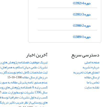
دوره 4 (1392)
دوره 3 (1391)
دوره 2 (1390)
دوره 1 (1389)
دسترسی سریع
آخرین اخبار
صفحه اصلی
تبریک موفقیت فصلنامه پژوهش های رو
درباره نشریه
نشریات علمی جهان اسلام به همراهان 
اعضای هیات تحریریه
ثبت مشخصات کامل تمام نویسندگان به
ارسال مقاله
در زمان ارسال مقاله
1398-10-15
تماس با ما
عدم صدور نامه پذیرش مقاله به صور
نقشه سایت
کسب رتبه A فصلنامه پژوهش های ر
سال 1396 نشریات توسط وزارت عتف
03
کسب رتبه اول نشریات جغرافیا توسط 
های روستایی از نظر ضریب تاثیر در پایگ