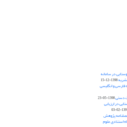
ستایی در سامانه
نشریه
1398-12-15
 فارسی و انگلیسی
ت دستی
1398-05-23
وستایی در ارزیابی
1397-02-
فصلنامه پژوهش
اه استنادی علوم