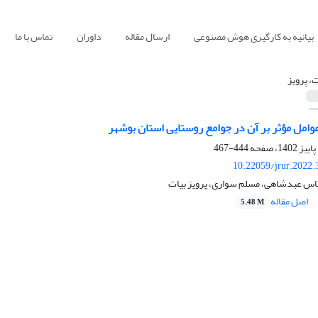
بیانیه به کارگیری هوش مصنوعی
ارسال مقاله
داوران
تماس با ما
ت، پرویز
وامل مؤثر بر آن در جوامع روستایی استان بوشهر
444-467
10.22059/jrur.2022
باس عبدشاهی، مسلم سواری، پرویز بیات
اصل مقاله
5.48 M