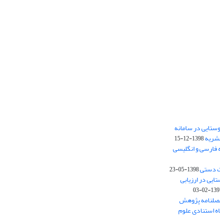
ستایی در سامانه
نشریه
1398-12-15
 فارسی و انگلیسی
ت دستی
1398-05-23
وستایی در ارزیابی
1397-02-
فصلنامه پژوهش
اه استنادی علوم