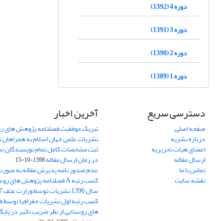
دوره 4 (1392)
دوره 3 (1391)
دوره 2 (1390)
دوره 1 (1389)
دسترسی سریع
آخرین اخبار
صفحه اصلی
تبریک موفقیت فصلنامه پژوهش های رو
درباره نشریه
نشریات علمی جهان اسلام به همراهان 
اعضای هیات تحریریه
ثبت مشخصات کامل تمام نویسندگان به
ارسال مقاله
در زمان ارسال مقاله
1398-10-15
تماس با ما
عدم صدور نامه پذیرش مقاله به صور
نقشه سایت
کسب رتبه A فصلنامه پژوهش های ر
سال 1396 نشریات توسط وزارت عتف
03
کسب رتبه اول نشریات جغرافیا توسط 
های روستایی از نظر ضریب تاثیر در پایگ