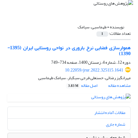
نویسنده =
طهماسبی، سیامک
تعداد مقالات:
1
هموارسازی فضایی نرخ باروری در نواحی روستایی ایران (1395-
1390)
دوره 12، شماره 4، زمستان 1400، صفحه
734-749
10.22059/jrur.2022.325115.1641
مهرانگیز رضائی، حسنعلی فرجی سبکبار، سیامک طهماسبی
مشاهده مقاله
اصل مقاله
3.83 M
مقالات آماده انتشار
شماره جاری
شماره‌های پیشین نشریه