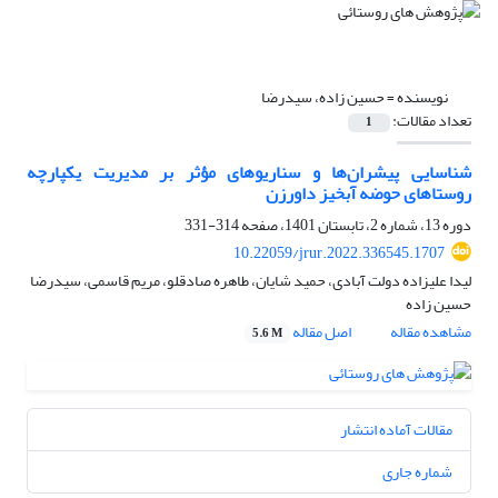
نویسنده =
حسین زاده، سیدرضا
تعداد مقالات:
1
شناسایی پیشران‌ها و سناریوهای مؤثر بر مدیریت یکپارچه
روستاهای حوضه آبخیز داورزن
دوره 13، شماره 2، تابستان 1401، صفحه
314-331
10.22059/jrur.2022.336545.1707
لیدا علیزاده دولت آبادی، حمید شایان، طاهره صادقلو، مریم قاسمی، سیدرضا
حسین زاده
مشاهده مقاله
اصل مقاله
5.6 M
مقالات آماده انتشار
شماره جاری