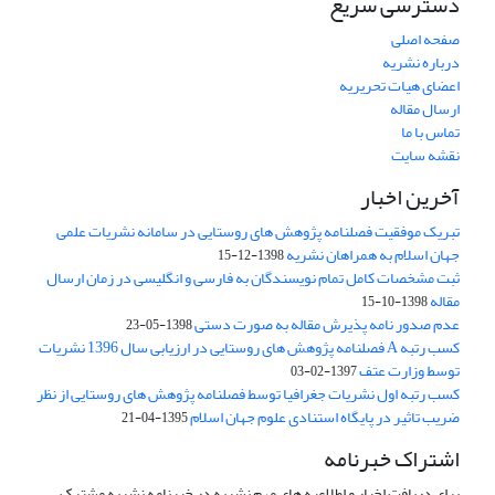
دسترسی سریع
صفحه اصلی
درباره نشریه
اعضای هیات تحریریه
ارسال مقاله
تماس با ما
نقشه سایت
آخرین اخبار
تبریک موفقیت فصلنامه پژوهش های روستایی در سامانه نشریات علمی
جهان اسلام به همراهان نشریه
1398-12-15
ثبت مشخصات کامل تمام نویسندگان به فارسی و انگلیسی در زمان ارسال
مقاله
1398-10-15
عدم صدور نامه پذیرش مقاله به صورت دستی
1398-05-23
کسب رتبه A فصلنامه پژوهش های روستایی در ارزیابی سال 1396 نشریات
توسط وزارت عتف
1397-02-03
کسب رتبه اول نشریات جغرافیا توسط فصلنامه پژوهش های روستایی از نظر
ضریب تاثیر در پایگاه استنادی علوم جهان اسلام
1395-04-21
اشتراک خبرنامه
برای دریافت اخبار و اطلاعیه های مهم نشریه در خبرنامه نشریه مشترک