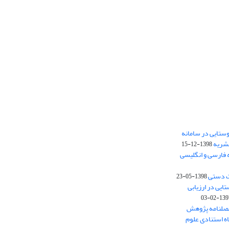
ستایی در سامانه
نشریه
1398-12-15
 فارسی و انگلیسی
ت دستی
1398-05-23
وستایی در ارزیابی
1397-02-
فصلنامه پژوهش
اه استنادی علوم