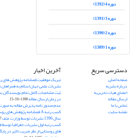
دوره 4 (1392)
دوره 3 (1391)
دوره 2 (1390)
دوره 1 (1389)
دسترسی سریع
آخرین اخبار
صفحه اصلی
تبریک موفقیت فصلنامه پژوهش های رو
درباره نشریه
نشریات علمی جهان اسلام به همراهان 
اعضای هیات تحریریه
ثبت مشخصات کامل تمام نویسندگان به
ارسال مقاله
در زمان ارسال مقاله
1398-10-15
تماس با ما
عدم صدور نامه پذیرش مقاله به صور
نقشه سایت
کسب رتبه A فصلنامه پژوهش های ر
سال 1396 نشریات توسط وزارت عتف
03
کسب رتبه اول نشریات جغرافیا توسط 
های روستایی از نظر ضریب تاثیر در پایگ