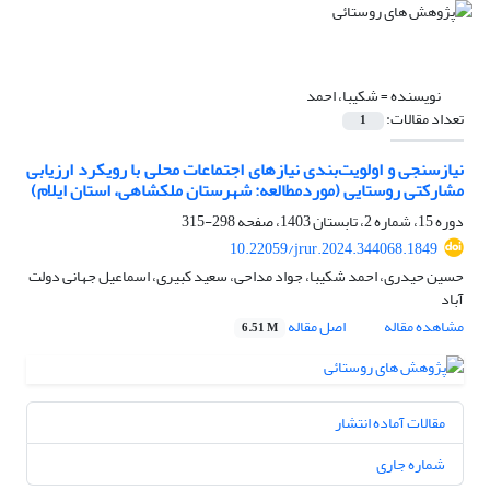
نویسنده =
شکیبا، احمد
تعداد مقالات:
1
نیازسنجی و اولویت‌بندی نیازهای اجتماعات محلی با رویکرد ارزیابی
مشارکتی روستایی (موردمطالعه: شهرستان ملکشاهی، استان ایلام)
دوره 15، شماره 2، تابستان 1403، صفحه
298-315
10.22059/jrur.2024.344068.1849
حسین حیدری، احمد شکیبا، جواد مداحی، سعید کبیری، اسماعیل جهانی دولت
آباد
مشاهده مقاله
اصل مقاله
6.51 M
مقالات آماده انتشار
شماره جاری