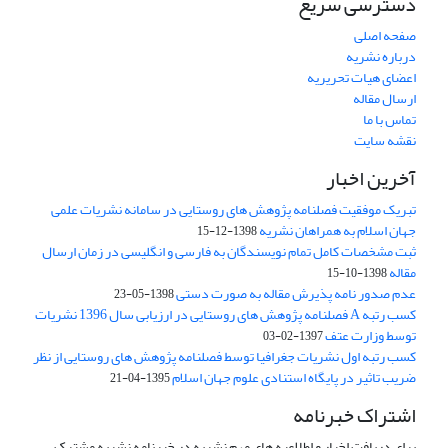
دسترسی سریع
صفحه اصلی
درباره نشریه
اعضای هیات تحریریه
ارسال مقاله
تماس با ما
نقشه سایت
آخرین اخبار
تبریک موفقیت فصلنامه پژوهش های روستایی در سامانه نشریات علمی
جهان اسلام به همراهان نشریه
1398-12-15
ثبت مشخصات کامل تمام نویسندگان به فارسی و انگلیسی در زمان ارسال
مقاله
1398-10-15
عدم صدور نامه پذیرش مقاله به صورت دستی
1398-05-23
کسب رتبه A فصلنامه پژوهش های روستایی در ارزیابی سال 1396 نشریات
توسط وزارت عتف
1397-02-03
کسب رتبه اول نشریات جغرافیا توسط فصلنامه پژوهش های روستایی از نظر
ضریب تاثیر در پایگاه استنادی علوم جهان اسلام
1395-04-21
اشتراک خبرنامه
برای دریافت اخبار و اطلاعیه های مهم نشریه در خبرنامه نشریه مشترک