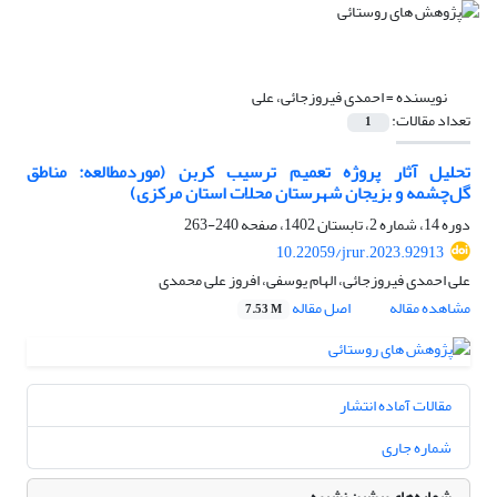
نویسنده =
احمدی فیروزجائی، علی
تعداد مقالات:
1
تحلیل آثار پروژه تعمیم ترسیب کربن (موردمطالعه: مناطق
گل‌چشمه و بزیجان شهرستان محلات استان مرکزی)
دوره 14، شماره 2، تابستان 1402، صفحه
240-263
10.22059/jrur.2023.92913
علی احمدی فیروزجائی، الهام یوسفی، افروز علی محمدی
مشاهده مقاله
اصل مقاله
7.53 M
مقالات آماده انتشار
شماره جاری
شماره‌های پیشین نشریه