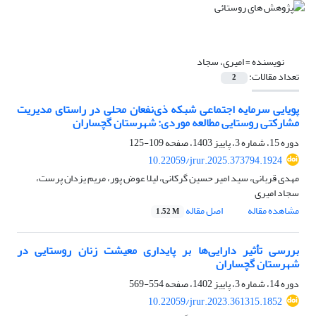
نویسنده =
امیری، سجاد
تعداد مقالات:
2
پویایی سرمایه اجتماعی شبکه ذی‌نفعان محلی در راستای مدیریت
مشارکتی روستایی مطالعه موردی: شهرستان گچساران
دوره 15، شماره 3، پاییز 1403، صفحه
109-125
10.22059/jrur.2025.373794.1924
مهدی قربانی، سید امیر حسین گرکانی، لیلا عوض پور، مریم یزدان پرست،
سجاد امیری
مشاهده مقاله
اصل مقاله
1.52 M
بررسی تأثیر دارایی‌ها بر پایداری معیشت زنان روستایی در
شهرستان گچساران
دوره 14، شماره 3، پاییز 1402، صفحه
554-569
10.22059/jrur.2023.361315.1852