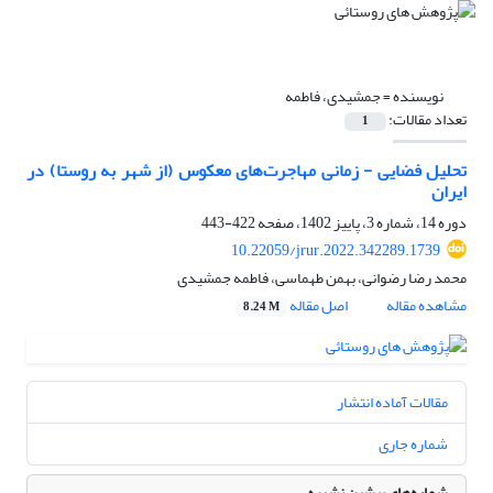
نویسنده =
جمشیدی، فاطمه
تعداد مقالات:
1
تحلیل فضایی - زمانی مهاجرت‌های معکوس (از شهر به روستا) در
ایران
دوره 14، شماره 3، پاییز 1402، صفحه
422-443
10.22059/jrur.2022.342289.1739
محمد رضا رضوانی، بهمن طهماسی، فاطمه جمشیدی
مشاهده مقاله
اصل مقاله
8.24 M
مقالات آماده انتشار
شماره جاری
شماره‌های پیشین نشریه