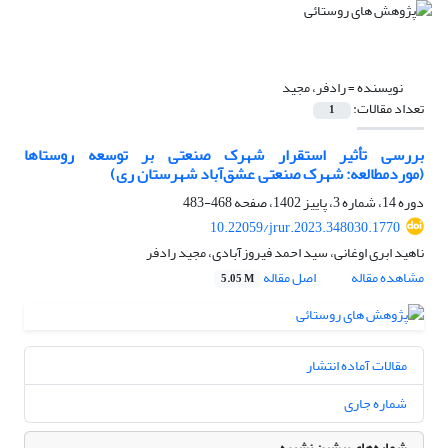
نویسنده =
رادفر، مجید
تعداد مقالات:
1
بررسی تأثیر استقرار شهرک صنعتی بر توسعه روستاها
(موردمطالعه: شهرک صنعتی عشق‌آباد شهرستان ری)
دوره 14، شماره 3، پاییز 1402، صفحه
468-483
10.22059/jrur.2023.348030.1770
ناهید ابری اوغانی، سید احمد فیروزآبادی، مجید رادفر
مشاهده مقاله
اصل مقاله
5.05 M
مقالات آماده انتشار
شماره جاری
شماره‌های پیشین نشریه