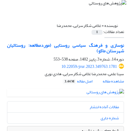
نویسنده =
غلامی شکارسرایی، محمدرضا
تعداد مقالات:
1
نوسازی و فرهنگ سیاسی روستایی (موردمطالعه: روستائیان
شهرستان ماکو)
دوره 14، شماره 3، پاییز 1402، صفحه
538-553
10.22059/jrur.2023.349763.1781
سینا علمی، محمدرضا غلامی شکارسرایی، هادی نوری
مشاهده مقاله
اصل مقاله
3.44 M
مقالات آماده انتشار
شماره جاری
شماره‌های پیشین نشریه