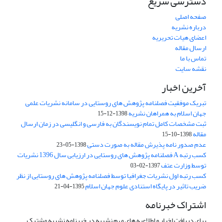
دسترسی سریع
صفحه اصلی
درباره نشریه
اعضای هیات تحریریه
ارسال مقاله
تماس با ما
نقشه سایت
آخرین اخبار
تبریک موفقیت فصلنامه پژوهش های روستایی در سامانه نشریات علمی
جهان اسلام به همراهان نشریه
1398-12-15
ثبت مشخصات کامل تمام نویسندگان به فارسی و انگلیسی در زمان ارسال
مقاله
1398-10-15
عدم صدور نامه پذیرش مقاله به صورت دستی
1398-05-23
کسب رتبه A فصلنامه پژوهش های روستایی در ارزیابی سال 1396 نشریات
توسط وزارت عتف
1397-02-03
کسب رتبه اول نشریات جغرافیا توسط فصلنامه پژوهش های روستایی از نظر
ضریب تاثیر در پایگاه استنادی علوم جهان اسلام
1395-04-21
اشتراک خبرنامه
برای دریافت اخبار و اطلاعیه های مهم نشریه در خبرنامه نشریه مشترک