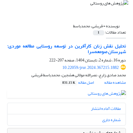
نویسنده =
قریشی، محمدباسط
تعداد مقالات:
1
تحلیل نقش زنان کارآفرین در توسعه روستایی مطالعه موردی:
شهرستان صومعه‌سرا
دوره 16، شماره 2، تابستان 1404، صفحه
207-222
10.22059/jrur.2024.367215.1882
محمد صادق زارع، نصرالله مولائی هشجین، محمدباسط قریشی
مشاهده مقاله
اصل مقاله
831.15 K
مقالات آماده انتشار
شماره جاری
شماره‌های پیشین نشریه