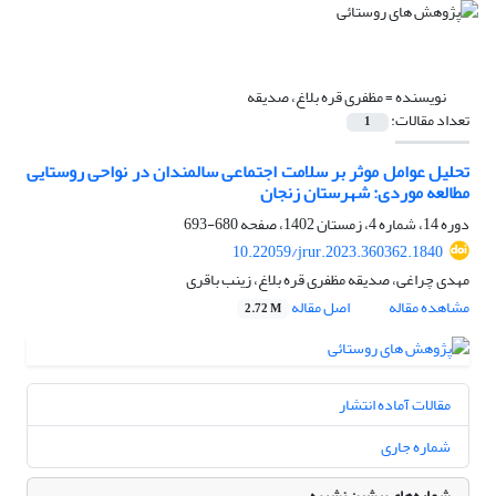
نویسنده =
مظفری قره بلاغ، صدیقه
تعداد مقالات:
1
تحلیل عوامل موثر بر سلامت اجتماعی سالمندان در نواحی روستایی
مطالعه موردی: شهرستان زنجان
دوره 14، شماره 4، زمستان 1402، صفحه
680-693
10.22059/jrur.2023.360362.1840
مهدی چراغی، صدیقه مظفری قره بلاغ، زینب باقری
مشاهده مقاله
اصل مقاله
2.72 M
مقالات آماده انتشار
شماره جاری
شماره‌های پیشین نشریه