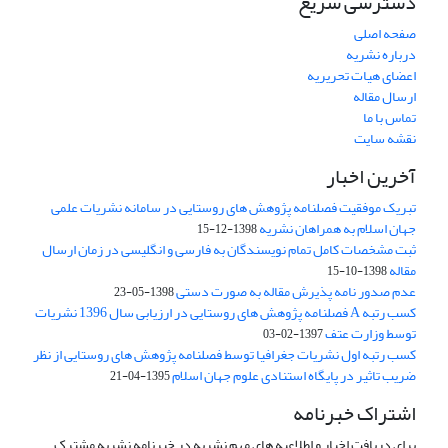
دسترسی سریع
صفحه اصلی
درباره نشریه
اعضای هیات تحریریه
ارسال مقاله
تماس با ما
نقشه سایت
آخرین اخبار
تبریک موفقیت فصلنامه پژوهش های روستایی در سامانه نشریات علمی
جهان اسلام به همراهان نشریه
1398-12-15
ثبت مشخصات کامل تمام نویسندگان به فارسی و انگلیسی در زمان ارسال
مقاله
1398-10-15
عدم صدور نامه پذیرش مقاله به صورت دستی
1398-05-23
کسب رتبه A فصلنامه پژوهش های روستایی در ارزیابی سال 1396 نشریات
توسط وزارت عتف
1397-02-03
کسب رتبه اول نشریات جغرافیا توسط فصلنامه پژوهش های روستایی از نظر
ضریب تاثیر در پایگاه استنادی علوم جهان اسلام
1395-04-21
اشتراک خبرنامه
برای دریافت اخبار و اطلاعیه های مهم نشریه در خبرنامه نشریه مشترک