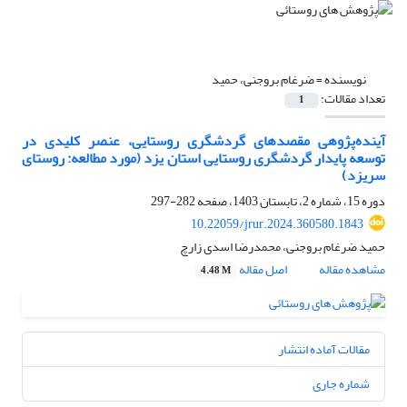
نویسنده =
ضرغام بروجنی، حمید
تعداد مقالات:
1
آینده‌پژوهی مقصدهای گردشگری روستایی، عنصر کلیدی در
توسعه پایدار گردشگری روستایی استان یزد (مورد مطالعه: روستای
سریزد)
دوره 15، شماره 2، تابستان 1403، صفحه
282-297
10.22059/jrur.2024.360580.1843
حمید ضرغام بروجنی، محمدرضا اسدی زارچ
مشاهده مقاله
اصل مقاله
4.48 M
مقالات آماده انتشار
شماره جاری