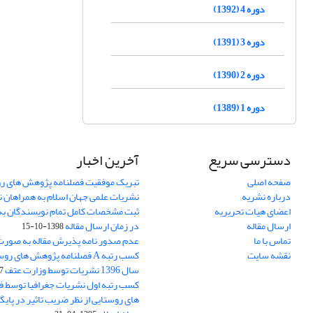
دوره 4 (1392)
دوره 3 (1391)
دوره 2 (1390)
دوره 1 (1389)
دسترسی سریع
آخرین اخبار
صفحه اصلی
تبریک موفقیت فصلنامه پژوهش های رو
درباره نشریه
نشریات علمی جهان اسلام به همراهان 
اعضای هیات تحریریه
ثبت مشخصات کامل تمام نویسندگان به
ارسال مقاله
در زمان ارسال مقاله
1398-10-15
تماس با ما
عدم صدور نامه پذیرش مقاله به صور
نقشه سایت
کسب رتبه A فصلنامه پژوهش های ر
سال 1396 نشریات توسط وزارت عتف
03
کسب رتبه اول نشریات جغرافیا توسط 
های روستایی از نظر ضریب تاثیر در پایگ