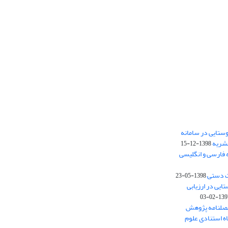
ستایی در سامانه
نشریه
1398-12-15
 فارسی و انگلیسی
ت دستی
1398-05-23
وستایی در ارزیابی
1397-02-
فصلنامه پژوهش
اه استنادی علوم