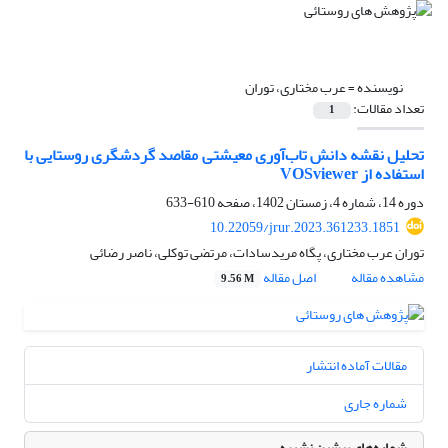
نویسنده =
عرب مختاری، توران
تعداد مقالات:
1
تحلیل نقشه دانش تاب‌آوری معیشتی مقاصد گردشگری روستایی با
استفاده از VOSviewer
دوره 14، شماره 4، زمستان 1402، صفحه
610-633
10.22059/jrur.2023.361233.1851
توران عرب مختاری، پگاه مریدسادات، مرتضی توکلی، ناصر رضائی
مشاهده مقاله
اصل مقاله
9.56 M
مقالات آماده انتشار
شماره جاری
شماره‌های پیشین نشریه