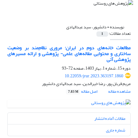
نویسنده =
دانشپور، سید عبدالهادی
تعداد مقالات:
1
مطالعات خانه‌های دوم در ایران: مروری نظام‌مند بر وضعیت
ساختاری و محتوایی مقاله‌های علمی- پژوهشی و ارائه مسیرهای
پژوهشی آتی
دوره 15، شماره 1، بهار 1403، صفحه
72-93
10.22059/jrur.2023.363197.1860
مریم قربان پور، رضا خیرالدین، سید عبدالهادی دانشپور
مشاهده مقاله
اصل مقاله
7.83 M
مقالات آماده انتشار
شماره جاری