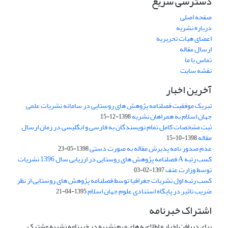
دسترسی سریع
صفحه اصلی
درباره نشریه
اعضای هیات تحریریه
ارسال مقاله
تماس با ما
نقشه سایت
آخرین اخبار
تبریک موفقیت فصلنامه پژوهش های روستایی در سامانه نشریات علمی
جهان اسلام به همراهان نشریه
1398-12-15
ثبت مشخصات کامل تمام نویسندگان به فارسی و انگلیسی در زمان ارسال
مقاله
1398-10-15
عدم صدور نامه پذیرش مقاله به صورت دستی
1398-05-23
کسب رتبه A فصلنامه پژوهش های روستایی در ارزیابی سال 1396 نشریات
توسط وزارت عتف
1397-02-03
کسب رتبه اول نشریات جغرافیا توسط فصلنامه پژوهش های روستایی از نظر
ضریب تاثیر در پایگاه استنادی علوم جهان اسلام
1395-04-21
اشتراک خبرنامه
برای دریافت اخبار و اطلاعیه های مهم نشریه در خبرنامه نشریه مشترک