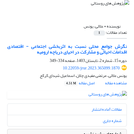
نویسنده =
علائی، یونس
تعداد مقالات:
1
نگرش جوامع محلی نسبت به اثربخشی اجتماعی - اقتصادی
اقدامات احیائی و مشارکت در احیای دریاچه ارومیه
دوره 15، شماره 2، تابستان 1403، صفحه
334-349
10.22059/jrur.2023.365099.1870
یونس علائی، مرتضی مفیدی چلان، اسماعیل شیدای کرکج
مشاهده مقاله
اصل مقاله
4.51 M
مقالات آماده انتشار
شماره جاری
شماره‌های پیشین نشریه