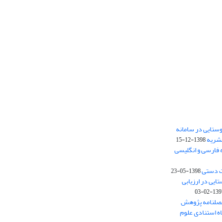
ستایی در سامانه
نشریه
1398-12-15
 فارسی و انگلیسی
ت دستی
1398-05-23
وستایی در ارزیابی
1397-02-
فصلنامه پژوهش
اه استنادی علوم