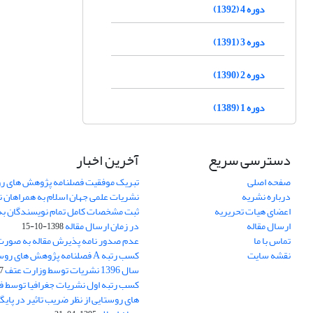
دوره 4 (1392)
دوره 3 (1391)
دوره 2 (1390)
دوره 1 (1389)
دسترسی سریع
آخرین اخبار
صفحه اصلی
تبریک موفقیت فصلنامه پژوهش های رو
درباره نشریه
نشریات علمی جهان اسلام به همراهان 
اعضای هیات تحریریه
ثبت مشخصات کامل تمام نویسندگان به
ارسال مقاله
در زمان ارسال مقاله
1398-10-15
تماس با ما
عدم صدور نامه پذیرش مقاله به صور
نقشه سایت
کسب رتبه A فصلنامه پژوهش های ر
سال 1396 نشریات توسط وزارت عتف
03
کسب رتبه اول نشریات جغرافیا توسط 
های روستایی از نظر ضریب تاثیر در پایگ