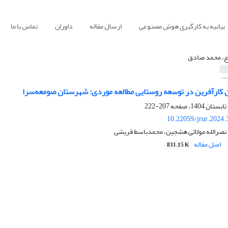
بیانیه به کارگیری هوش مصنوعی
ارسال مقاله
داوران
تماس با ما
ع، محمد صادق
 کارآفرین در توسعه روستایی مطالعه موردی: شهرستان صومعه‌سرا
207-222
10.22059/jrur.2024
نصرالله مولائی هشجین، محمدباسط قریشی
اصل مقاله
831.15 K