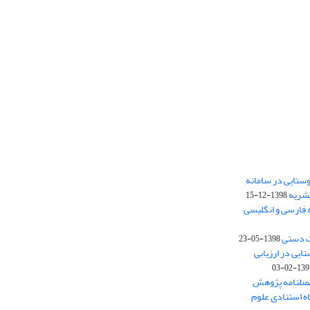
ستایی در سامانه
نشریه
1398-12-15
 فارسی و انگلیسی
ت دستی
1398-05-23
وستایی در ارزیابی
1397-02-
فصلنامه پژوهش
اه استنادی علوم