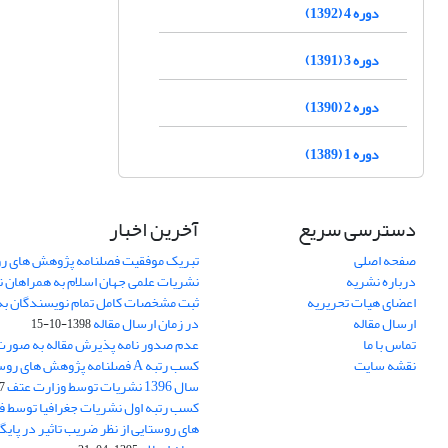
دوره 4 (1392)
دوره 3 (1391)
دوره 2 (1390)
دوره 1 (1389)
دسترسی سریع
آخرین اخبار
صفحه اصلی
تبریک موفقیت فصلنامه پژوهش های رو
درباره نشریه
نشریات علمی جهان اسلام به همراهان 
اعضای هیات تحریریه
ثبت مشخصات کامل تمام نویسندگان به
ارسال مقاله
در زمان ارسال مقاله
1398-10-15
تماس با ما
عدم صدور نامه پذیرش مقاله به صور
نقشه سایت
کسب رتبه A فصلنامه پژوهش های ر
سال 1396 نشریات توسط وزارت عتف
03
کسب رتبه اول نشریات جغرافیا توسط 
های روستایی از نظر ضریب تاثیر در پایگ