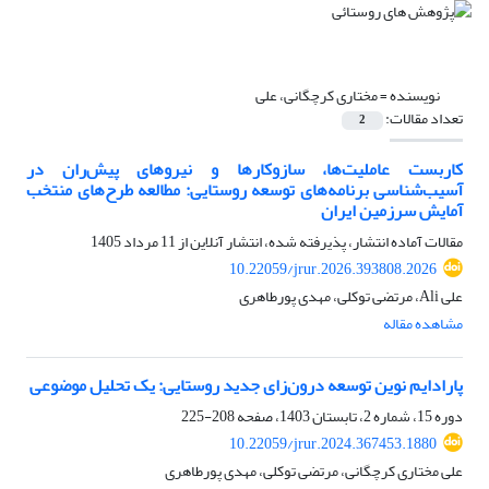
نویسنده =
مختاری کرچگانی، علی
تعداد مقالات:
2
کاربست عاملیت‌ها، سازوکارها و نیروهای پیش‌ران در
آسیب‌شناسی برنامه‌های توسعه روستایی: مطالعه طرح‌های منتخب
آمایش سرزمین ایران
مقالات آماده انتشار، پذیرفته شده، انتشار آنلاین از
11 مرداد 1405
10.22059/jrur.2026.393808.2026
علی Ali، مرتضی توکلی، مهدی پورطاهری
مشاهده مقاله
پارادایم نوین توسعه درون‌زای جدید روستایی: یک تحلیل موضوعی
دوره 15، شماره 2، تابستان 1403، صفحه
208-225
10.22059/jrur.2024.367453.1880
علی مختاری کرچگانی، مرتضی توکلی، مهدی پورطاهری