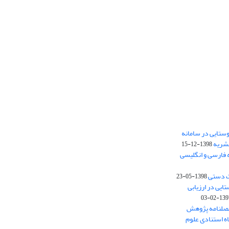
ستایی در سامانه
نشریه
1398-12-15
 فارسی و انگلیسی
ت دستی
1398-05-23
وستایی در ارزیابی
1397-02-
فصلنامه پژوهش
اه استنادی علوم