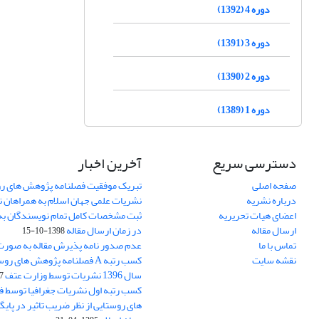
دوره 4 (1392)
دوره 3 (1391)
دوره 2 (1390)
دوره 1 (1389)
دسترسی سریع
آخرین اخبار
صفحه اصلی
تبریک موفقیت فصلنامه پژوهش های رو
درباره نشریه
نشریات علمی جهان اسلام به همراهان 
اعضای هیات تحریریه
ثبت مشخصات کامل تمام نویسندگان به
ارسال مقاله
در زمان ارسال مقاله
1398-10-15
تماس با ما
عدم صدور نامه پذیرش مقاله به صور
نقشه سایت
کسب رتبه A فصلنامه پژوهش های ر
سال 1396 نشریات توسط وزارت عتف
03
کسب رتبه اول نشریات جغرافیا توسط 
های روستایی از نظر ضریب تاثیر در پایگ