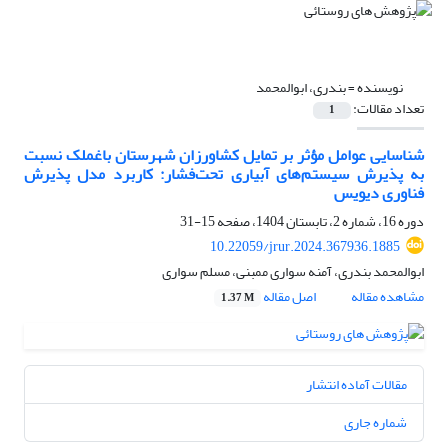
نویسنده =
بندری، ابوالمحمد
تعداد مقالات:
1
شناسایی عوامل مؤثر بر تمایل کشاورزان شهرستان باغملک نسبت
به پذیرش سیستم‌های آبیاری تحت‌فشار: کاربرد مدل پذیرش
فناوری دیویس
دوره 16، شماره 2، تابستان 1404، صفحه
15-31
10.22059/jrur.2024.367936.1885
ابوالمحمد بندری، آمنه سواری ممبنی، مسلم سواری
مشاهده مقاله
اصل مقاله
1.37 M
مقالات آماده انتشار
شماره جاری