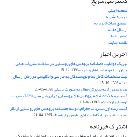
دسترسی سریع
صفحه اصلی
درباره نشریه
اعضای هیات تحریریه
ارسال مقاله
تماس با ما
نقشه سایت
آخرین اخبار
تبریک موفقیت فصلنامه پژوهش های روستایی در سامانه نشریات علمی
جهان اسلام به همراهان نشریه
1398-12-15
ثبت مشخصات کامل تمام نویسندگان به فارسی و انگلیسی در زمان ارسال
مقاله
1398-10-15
عدم صدور نامه پذیرش مقاله به صورت دستی
1398-05-23
کسب رتبه A فصلنامه پژوهش های روستایی در ارزیابی سال 1396 نشریات
توسط وزارت عتف
1397-02-03
کسب رتبه اول نشریات جغرافیا توسط فصلنامه پژوهش های روستایی از نظر
ضریب تاثیر در پایگاه استنادی علوم جهان اسلام
1395-04-21
اشتراک خبرنامه
برای دریافت اخبار و اطلاعیه های مهم نشریه در خبرنامه نشریه مشترک