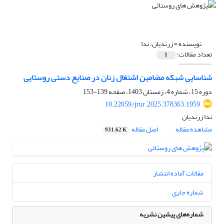
نویسنده =
زرندیان، ندا
تعداد مقالات:
1
شناسایی شبکه مضامین اشتغال زنان در صنایع دستی روستایی
دوره 15، شماره 4، زمستان 1403، صفحه
139-153
10.22059/jrur.2025.378363.1959
ندا زرندیان
مشاهده مقاله
اصل مقاله
931.62 K
مقالات آماده انتشار
شماره جاری
شماره‌های پیشین نشریه